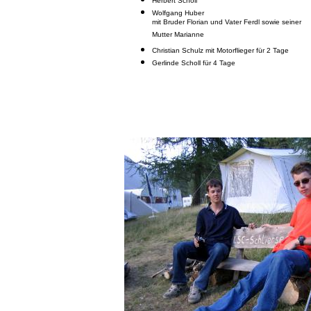
Herbert Scholl
Wolfgang Huber
mit Bruder Florian und Vater Ferdl sowie seiner
Mutter Marianne
Christian Schulz mit Motorflieger für 2 Tage
Gerlinde Scholl für 4 Tage