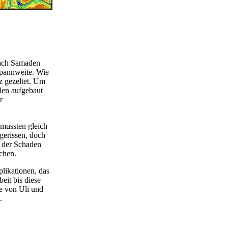
nach Samaden
Spannweite. Wie
z gezeltet. Um
len aufgebaut
r
 mussten gleich
gerissen, doch
e der Schaden
chen.
likationen, das
eit bis diese
e von Uli und
.