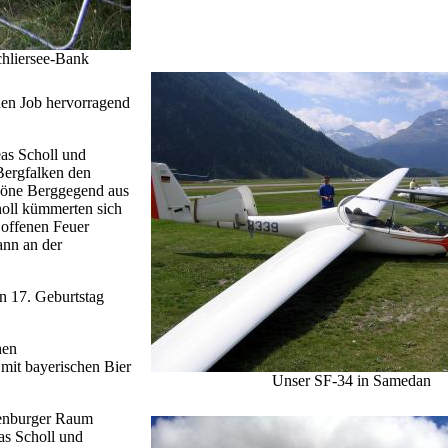
hliersee-Bank
inen Job hervorragend
as Scholl und
Bergfalken den
höne Berggegend aus
holl kümmerten sich
 offenen Feuer
nn an der
n 17. Geburtstag
hen
it bayerischen Bier
Unser SF-34 in Samedan
fenburger Raum
as Scholl und