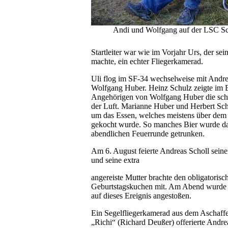
Andi und Wolfgang auf der LSC Sc
Startleiter war wie im Vorjahr Urs, der se
machte, ein echter Fliegerkamerad.
Uli flog im SF-34 wechselweise mit Andre
Wolfgang Huber. Heinz Schulz zeigte im 
Angehörigen von Wolfgang Huber die sc
der Luft. Marianne Huber und Herbert Sc
um das Essen, welches meistens über dem
gekocht wurde. So manches Bier wurde da
abendlichen Feuerrunde getrunken.
Am 6. August feierte Andreas Scholl seine
und seine extra
angereiste Mutter brachte den obligatorisc
Geburtstagskuchen mit. Am Abend wurde m
auf dieses Ereignis angestoßen.
Ein Segelfliegerkamerad aus dem Aschaf
„Richi“ (Richard Deußer) offerierte Andre