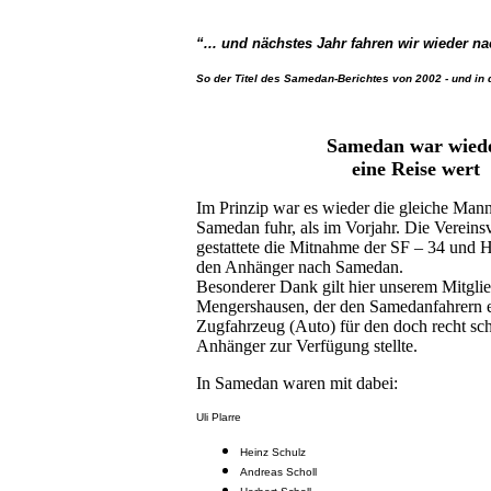
“... und nächstes Jahr fahren wir wieder 
So der Titel des Samedan-Berichtes von 2002 - und in
Samedan war wied
eine Reise wert
Im Prinzip war es wieder die gleiche Mann
Samedan fuhr, als im Vorjahr. Die Vereins
gestattete die Mitnahme der SF – 34 und H
den Anhänger nach Samedan.
Besonderer Dank gilt hier unserem Mitgli
Mengershausen, der den Samedanfahrern e
Zugfahrzeug (Auto) für den doch recht s
Anhänger zur Verfügung stellte.
In Samedan waren mit dabei:
Uli Plarre
Heinz Schulz
Andreas Scholl