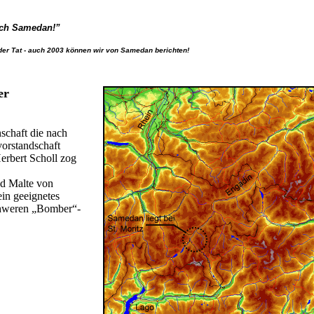
nach Samedan!”
 der Tat - auch 2003 können wir von Samedan berichten!
er
schaft die nach
vorstandschaft
erbert Scholl zog
ed Malte von
in geeignetes
chweren „Bomber“-