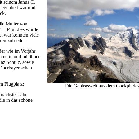
t seinem Janus C.
legenheit war und
ck.
die Mutter von
F – 34 und es wurde
et war konnten viele
ren zufrieden.
der wie im Vorjahr
mmerte und mit ihnen
einz Schulz, sowie
 Oberbayerischen
en Flugplatz:
Die Gebirgswelt aus dem Cockpit de
 nächstes Jahr
ie in das schöne