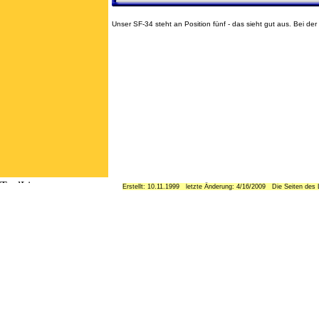
Unser SF-34 steht an Position fünf - das sieht gut aus. Bei de
Erstellt: 10.11.1999 letzte Änderung: 4/16/2009 Die Seiten des