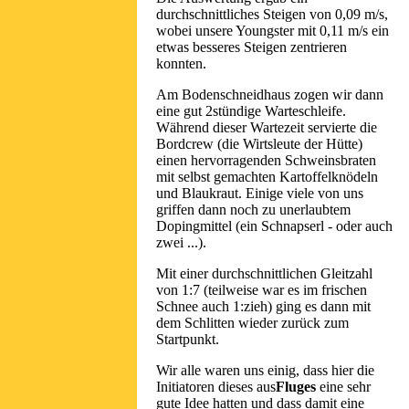
durchschnittliches Steigen von 0,09 m/s,
wobei unsere Youngster mit 0,11 m/s ein
etwas besseres Steigen zentrieren
konnten.
Am Bodenschneidhaus zogen wir dann
eine gut 2stündige Warteschleife.
Während dieser Wartezeit servierte die
Bordcrew (die Wirtsleute der Hütte)
einen hervorragenden Schweinsbraten
mit selbst gemachten Kartoffelknödeln
und Blaukraut. Einige viele von uns
griffen dann noch zu unerlaubtem
Dopingmittel (ein Schnapserl - oder auch
zwei ...).
Mit einer durchschnittlichen Gleitzahl
von 1:7 (teilweise war es im frischen
Schnee auch 1:zieh) ging es dann mit
dem Schlitten wieder zurück zum
Startpunkt.
Wir alle waren uns einig, dass hier die
Initiatoren dieses aus
Fluges
eine sehr
gute Idee hatten und dass damit eine