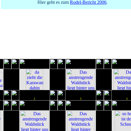
Hier geht es zum
Rodel-Bericht 2006
.
2
3
4