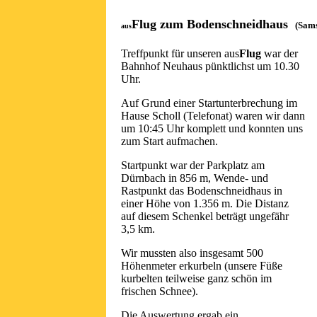
Flug zum Bodenschneidhaus
(Sams
aus
Treffpunkt für unseren aus
Flug
war der
Bahnhof Neuhaus pünktlichst um 10.30
Uhr.
Auf Grund einer Startunterbrechung im
Hause Scholl (Telefonat) waren wir dann
um 10:45 Uhr komplett und konnten uns
zum Start aufmachen.
Startpunkt war der Parkplatz am
Dürnbach in 856 m, Wende- und
Rastpunkt das Bodenschneidhaus in
einer Höhe von 1.356 m. Die Distanz
auf diesem Schenkel beträgt ungefähr
3,5 km.
Wir mussten also insgesamt 500
Höhenmeter erkurbeln (unsere Füße
kurbelten teilweise ganz schön im
frischen Schnee).
Die Auswertung ergab ein