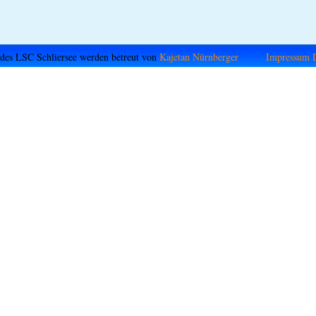
 des LSC Schliersee werden betreut von
Kajetan Nürnberger
Impressum