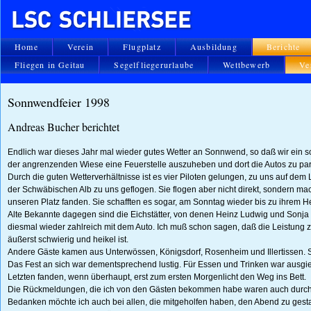
Home
Verein
Flugplatz
Ausbildung
Berichte
Fliegen in Geitau
Segelfliegerurlaube
Wettbewerb
Ve
Sonnwendfeier 1998
Andreas Bucher berichtet
Endlich war dieses Jahr mal wieder gutes Wetter an Sonnwend, so daß wir ein sch
der angrenzenden Wiese eine Feuerstelle auszuheben und dort die Autos zu pa
Durch die guten Wetterverhältnisse ist es vier Piloten gelungen, zu uns auf de
der Schwäbischen Alb zu uns geflogen. Sie flogen aber nicht direkt, sondern ma
unseren Platz fanden. Sie schafften es sogar, am Sonntag wieder bis zu ihrem He
Alte Bekannte dagegen sind die Eichstätter, von denen Heinz Ludwig und Sonja 
diesmal wieder zahlreich mit dem Auto. Ich muß schon sagen, daß die Leistung z
äußerst schwierig und heikel ist.
Andere Gäste kamen aus Unterwössen, Königsdorf, Rosenheim und Illertissen. 
Das Fest an sich war dementsprechend lustig. Für Essen und Trinken war ausgie
Letzten fanden, wenn überhaupt, erst zum ersten Morgenlicht den Weg ins Bett.
Die Rückmeldungen, die ich von den Gästen bekommen habe waren auch durchw
Bedanken möchte ich auch bei allen, die mitgeholfen haben, den Abend zu gestal