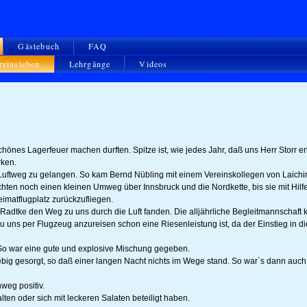
Gästebuch
FAQ
reinsleben
Lehrgänge
Videos
önes Lagerfeuer machen durften. Spitze ist, wie jedes Jahr, daß uns Herr Storr er
rken.
m Luftweg zu gelangen. So kam Bernd Nübling mit einem Vereinskollegen von Laich
chten noch einen kleinen Umweg über Innsbruck und die Nordkette, bis sie mit Hil
imatflugplatz zurückzufliegen.
Radtke den Weg zu uns durch die Luft fanden. Die alljährliche Begleitmannschaft
u uns per Flugzeug anzureisen schon eine Riesenleistung ist, da der Einstieg in d
So war eine gute und explosive Mischung gegeben.
big gesorgt, so daß einer langen Nacht nichts im Wege stand. So war`s dann auch,
eg positiv.
ten oder sich mit leckeren Salaten beteiligt haben.