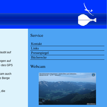
Service
Kontakt
Links
laubt auf
Pressespiegel
Bücherecke
ingen auf
Webcam
fe des GPS
 kam auch
ie Berge
 die