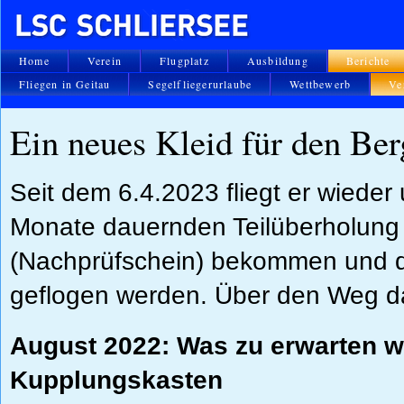
Home
Verein
Flugplatz
Ausbildung
Berichte
Fliegen in Geitau
Segelfliegerurlaube
Wettbewerb
Ve
Ein neues Kleid für den Ber
Seit dem 6.4.2023 fliegt er wieder 
Monate dauernden Teilüberholung 
(Nachprüfschein) bekommen und da
geflogen werden. Über den Weg dah
August 2022: Was zu erwarten wa
Kupplungskasten