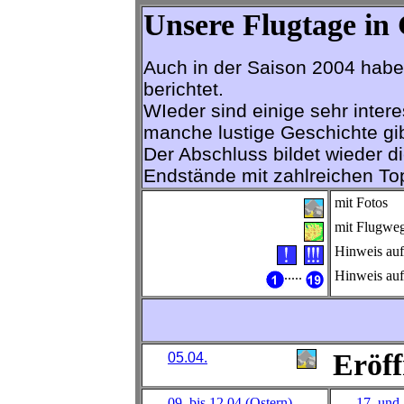
Unsere Flugtage in 
Auch in der Saison 2004 habe
berichtet.
WIeder sind einige sehr inter
manche lustige Geschichte gi
Der Abschluss bildet wieder
Endstände mit zahlreichen To
mit Fotos
mit Flugweg
Hinweis auf
.....
Hinweis auf
Eröffn
05.04.
09. bis 12.04 (Ostern)
17. und 