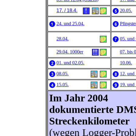
17. / 18.4.
20.05.
24. und 25.04.
Pfingste
28.04.
05. und 
29.04. 1000er
07. bis 
01. und 02.05.
10.06.
08.05.
12. und 
15.05.
19. und 
Im Jahr 2004
dokumentierte DMS
Streckenkilometer
(wegen Logger-Prob