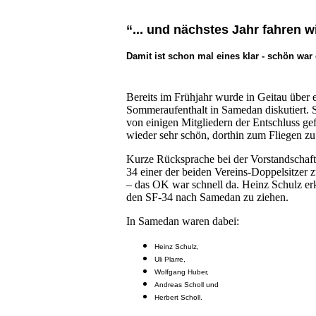
“... und nächstes Jahr fahren 
Damit ist schon mal eines klar - schön war 
Bereits im Frühjahr wurde in Geitau über 
Sommeraufenthalt in Samedan diskutiert. 
von einigen Mitgliedern der Entschluss gef
wieder sehr schön, dorthin zum Fliegen zu
Kurze Rücksprache bei der Vorstandschaft
34 einer der beiden Vereins-Doppelsitzer 
– das OK war schnell da. Heinz Schulz erkl
den SF-34 nach Samedan zu ziehen.
In Samedan waren dabei:
Heinz Schulz,
Uli Plarre,
Wolfgang Huber,
Andreas Scholl und
Herbert Scholl.